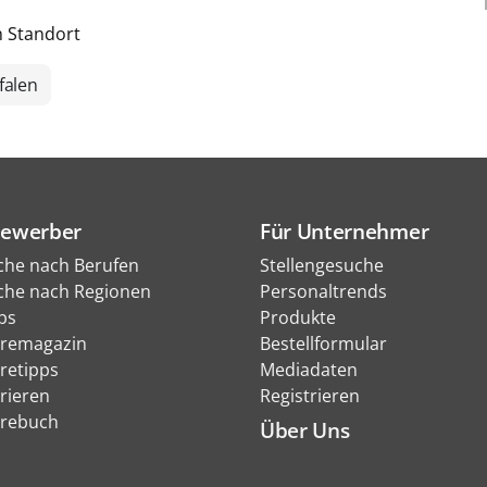
h Standort
falen
Bewerber
Für Unternehmer
che nach Berufen
Stellengesuche
che nach Regionen
Personaltrends
bs
Produkte
eremagazin
Bestellformular
eretipps
Mediadaten
rieren
Registrieren
erebuch
Über Uns