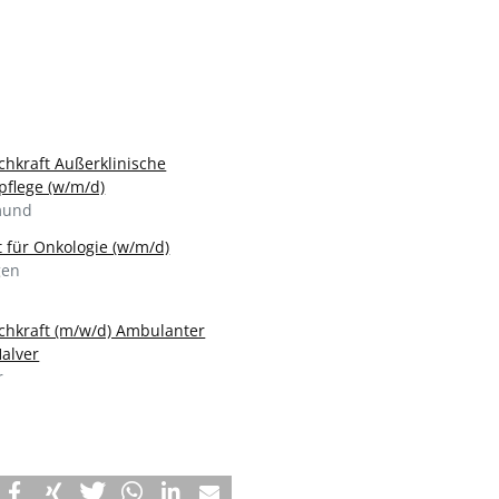
chkraft Außerklinische
pflege (w/m/d)
mund
t für Onkologie (w/m/d)
gen
achkraft (m/w/d) Ambulanter
Halver
r