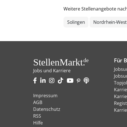
Weitere Stellenangebote nac
Solingen
Nordrhein-West
Für 
StellenMarkt.
de
Jobsu
Jobs und Karriere
Jobsu
Topjo
Karri
Impressum
Karri
AGB
Regist
Datenschutz
Karri
RSS
Hilfe