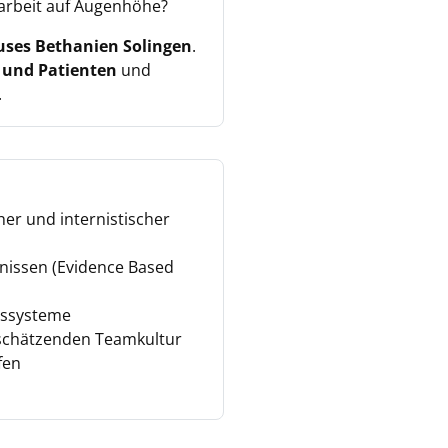
narbeit auf Augenhöhe?
uses Bethanien Solingen
.
 und Patienten
und
.
er und internistischer
nissen (Evidence Based
nssysteme
tschätzenden Teamkultur
fen