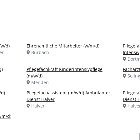
/w/d)
Ehrenamtliche Mitarbeiter (w/m/d)
Pflegefa
en
Burbach
Intensiv
Dort
d)
Pflegefachkraft Kinderintensivpflege
Facharz
(m/w/d)
Solin
Menden
/d)
Pflegefachassistent (m/w/d) Ambulanter
Pflegef
Dienst Halver
Dienst 
Halver
Halve
w/m/d)