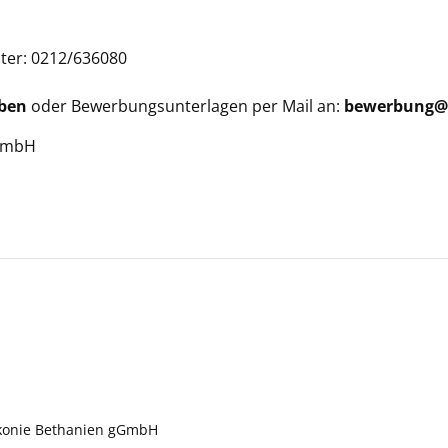
ter: 0212/636080
rben
oder Bewerbungsunterlagen per Mail an:
bewerbung@d
GmbH
akonie Bethanien gGmbH