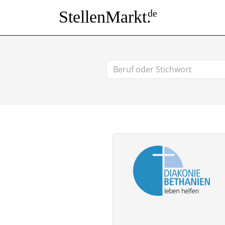
StellenMarkt.
de