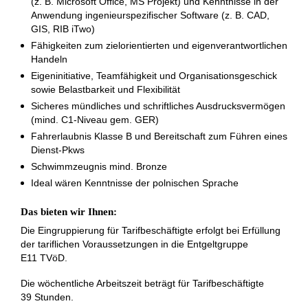
(z. B. Microsoft Office, MS Projekt) und Kenntnisse in der
Anwendung ingenieurspezifischer Software (z. B. CAD,
GIS, RIB iTwo)
Fähigkeiten zum zielorientierten und eigenverantwortlichen
Handeln
Eigeninitiative, Teamfähigkeit und Organisationsgeschick
sowie Belastbarkeit und Flexibilität
Sicheres mündliches und schriftliches Ausdrucksvermögen
(mind. C1-Niveau gem. GER)
Fahrerlaubnis Klasse B und Bereitschaft zum Führen eines
Dienst-Pkws
Schwimmzeugnis mind. Bronze
Ideal wären Kenntnisse der polnischen Sprache
Das bieten wir Ihnen:
Die Eingruppierung für Tarifbeschäftigte erfolgt bei Erfüllung
der tariflichen Voraussetzungen in die Entgeltgruppe
E11 TVöD.
Die wöchentliche Arbeitszeit beträgt für Tarifbeschäftigte
39 Stunden.