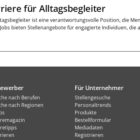
riere für Alltagsbegleiter
ltagsbegleiter ist eine verantwortungsvolle Position, die M
 Jobs bieten Stellenangebote für engagierte Individuen, die
Bewerber
Für Unternehmer
che nach Berufen
Stellengesuche
che nach Regionen
Personaltrends
bs
Produkte
eremagazin
Bestellformular
eretipps
Mediadaten
rieren
Registrieren