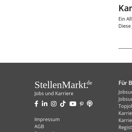
Kar
Ein Al
Diese
Für 
StellenMarkt.
de
Jobsu
Jobs und Karriere
Jobsu
Topjo
Karri
Impressum
Karri
AGB
Regist