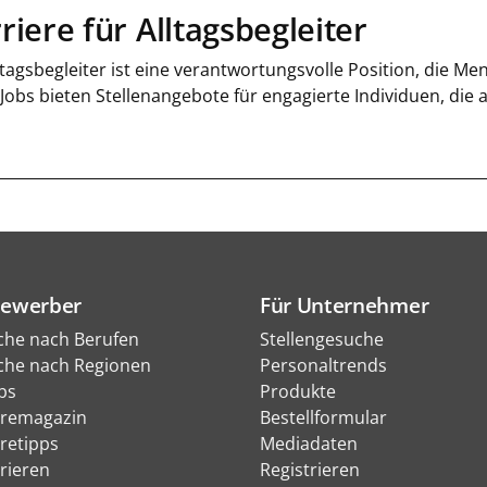
riere für Alltagsbegleiter
ltagsbegleiter ist eine verantwortungsvolle Position, die M
 Jobs bieten Stellenangebote für engagierte Individuen, die
Bewerber
Für Unternehmer
che nach Berufen
Stellengesuche
che nach Regionen
Personaltrends
bs
Produkte
eremagazin
Bestellformular
eretipps
Mediadaten
rieren
Registrieren