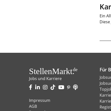
Kar
Ein Al
Diese
Für 
StellenMarkt.
de
Jobsu
Jobs und Karriere
Jobsu
Topjo
Karri
Impressum
Karri
AGB
Regist