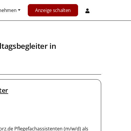
rnehmen
Anzeige schalten
ltagsbegleiter
in
ter
rz.de Pflegefachassistenten (m/w/d) als