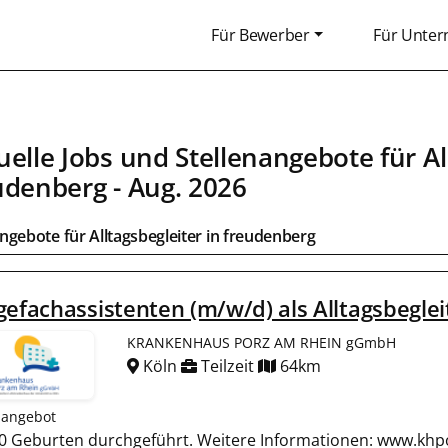
Für Bewerber
Für Unte
uelle Jobs und Stellenangebote für
Al
udenberg
- Aug. 2026
angebote für
Alltagsbegleiter
in
freudenberg
gefachassistenten (m/w/d) als Alltagsbeglei
KRANKENHAUS PORZ AM RHEIN gGmbH
Köln
Teilzeit
64km
nangebot
600 Geburten durchgeführt. Weitere Informationen: www.khpo