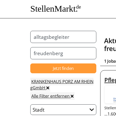
StellenMarkt.
de
Akt
fre
1 Job
Jetzt finden
Pfle
KRANKENHAUS PORZ AM RHEIN
gGmbH
Alle Filter entfernen
Stelle
Stadt
...1.