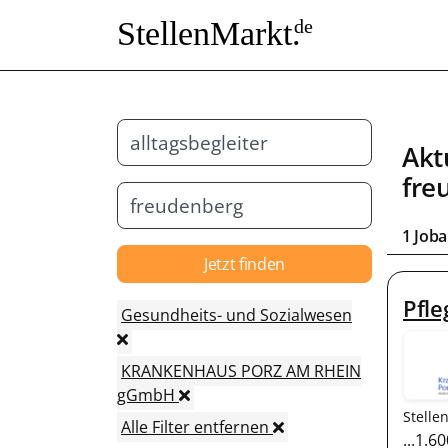
StellenMarkt.
de
Akt
fre
1 Job
Jetzt finden
Pfle
Gesundheits- und Sozialwesen
KRANKENHAUS PORZ AM RHEIN
gGmbH
Stelle
Alle Filter entfernen
...1.