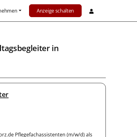
rnehmen
Anzeige schalten
ltagsbegleiter
in
ter
rz.de Pflegefachassistenten (m/w/d) als