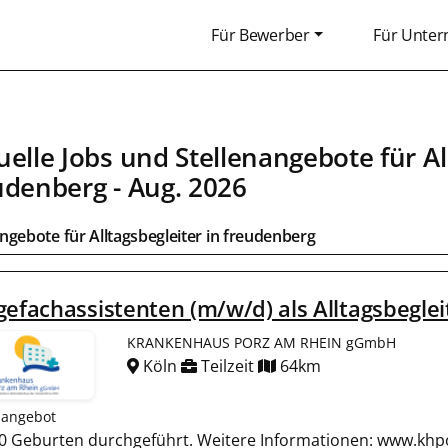
Für Bewerber
Für Unte
uelle Jobs und Stellenangebote für
Al
udenberg
- Aug. 2026
angebote für
Alltagsbegleiter
in
freudenberg
gefachassistenten (m/w/d) als Alltagsbeglei
KRANKENHAUS PORZ AM RHEIN gGmbH
Köln
Teilzeit
64km
nangebot
600 Geburten durchgeführt. Weitere Informationen: www.khpo