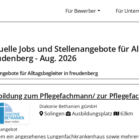
Für Bewerber
Für Unte
uelle Jobs und Stellenangebote für
Al
udenberg
- Aug. 2026
angebote für
Alltagsbegleiter
in
freudenberg
ildung zum Pflegefachmann/ zur Pflegefac
Diakonie Bethanien gGmbH
Solingen
Ausbildungsplatz
63km
nangebot
rem ein angesehenes Lungenfachkrankenhaus sowie mehrer