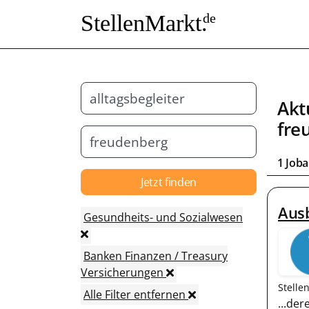
StellenMarkt.
de
Akt
fre
1 Job
Jetzt finden
Ausb
Gesundheits- und Sozialwesen
Banken Finanzen / Treasury
Versicherungen
Stelle
Alle Filter entfernen
...de