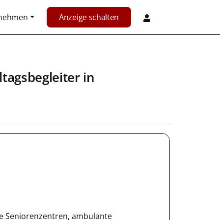
rnehmen
Anzeige schalten
ltagsbegleiter
in
e Seniorenzentren, ambulante