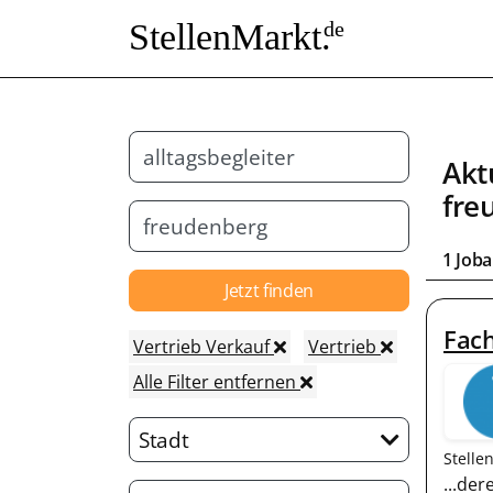
StellenMarkt.
de
Akt
fre
1 Job
Jetzt finden
Fach
Vertrieb Verkauf
Vertrieb
Alle Filter entfernen
Stadt
Stelle
...de