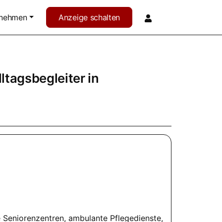
rnehmen
Anzeige schalten
lltagsbegleiter
in
Seniorenzentren, ambulante Pflegedienste,