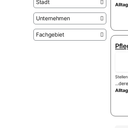
Stadt
Allta
Unternehmen
Fachgebiet
Pfle
Stelle
...de
Allta