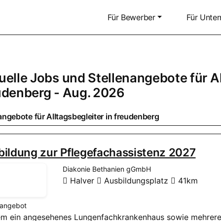
Für Bewerber
Für Unte
uelle Jobs und Stellenangebote für
A
udenberg
- Aug. 2026
angebote für
Alltagsbegleiter
in
freudenberg
bildung zur Pflegefachassistenz 2027
Diakonie Bethanien gGmbH
Halver
Ausbildungsplatz
41km
nangebot
rem ein angesehenes Lungenfachkrankenhaus sowie mehrere 