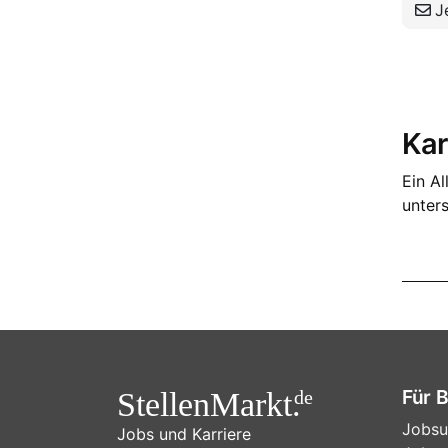
Je
Kar
Ein Al
unter
Für 
StellenMarkt.
de
Jobsu
Jobs und Karriere