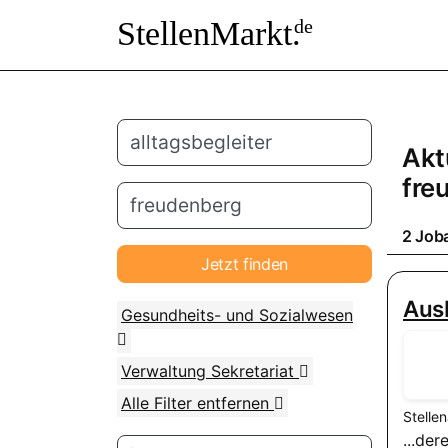
StellenMarkt.
de
Akt
fre
2 Job
Jetzt finden
Aus
Gesundheits- und Sozialwesen
Verwaltung Sekretariat
Alle Filter entfernen
Stelle
...de