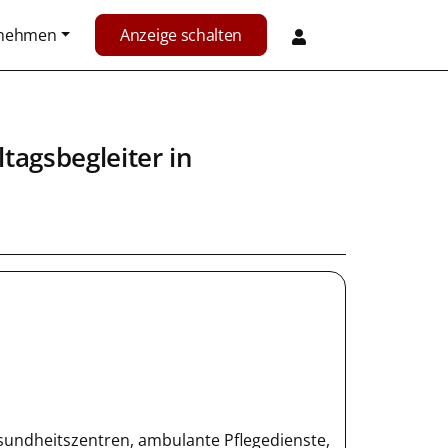
rnehmen
Anzeige schalten
ltagsbegleiter
in
undheitszentren, ambulante Pflegedienste,