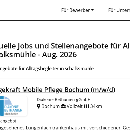
Für Bewerber
Für Unte
uelle Jobs und Stellenangebote für
Al
alksmühle
- Aug. 2026
angebote für
Alltagsbegleiter
in
schalksmühle
gekraft Mobile Pflege Bochum (m/w/d)
Diakonie Bethanien gGmbH
Bochum
Vollzeit
34km
nangebot
 angesehenes Lungenfachkrankenhaus mit verschiedenen Ges