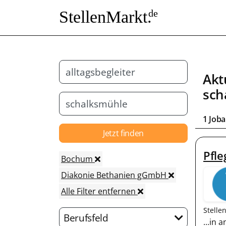
StellenMarkt.
de
Akt
sch
1 Job
Jetzt finden
Pfle
Bochum
Diakonie Bethanien gGmbH
Alle Filter entfernen
Stelle
Berufsfeld
...in