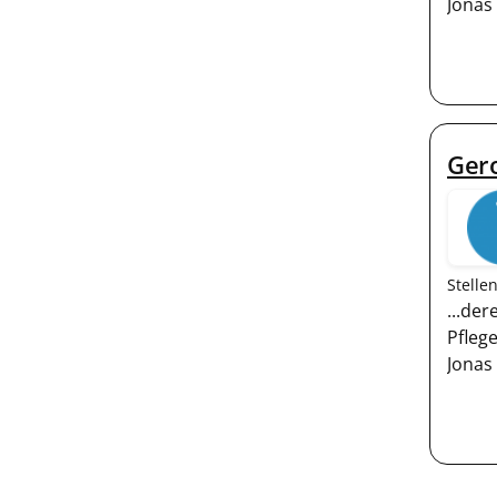
Jonas
Gero
Stelle
...de
Pfleg
Jonas