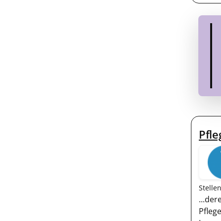
Pfle
Stelle
...de
Pfleg