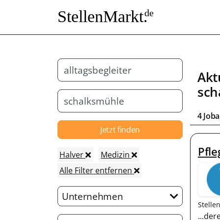
StellenMarkt.
de
Akt
sch
4 Job
Jetzt finden
Pfle
Halver
Medizin
Alle Filter entfernen
Unternehmen
Stelle
...de