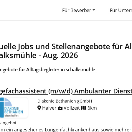
Für Bewerber
Für Unte
uelle Jobs und Stellenangebote für
Al
alksmühle
- Aug. 2026
angebote für
Alltagsbegleiter
in
schalksmühle
gefachassistent (m/w/d) Ambulanter Diens
Diakonie Bethanien gGmbH
Halver
Vollzeit
6km
nangebot
rem ein angesehenes Lungenfachkrankenhaus sowie mehrer