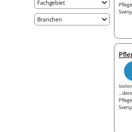
Fachgebiet
Pfleg
Svenj
Branchen
Pfle
Stelle
...de
Pfleg
Svenj