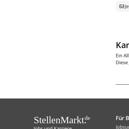
Je
Kar
Ein Al
Diese
Für 
StellenMarkt.
de
Jobsu
Jobs und Karriere