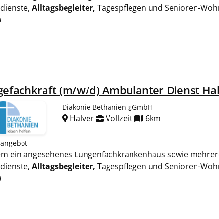
edienste,
Alltagsbegleiter,
Tagespflegen und Senioren-Wohn
a
gefachkraft (m/w/d) Ambulanter Dienst Ha
Diakonie Bethanien gGmbH
Halver
Vollzeit
6km
nangebot
rem ein angesehenes Lungenfachkrankenhaus sowie mehrer
edienste,
Alltagsbegleiter,
Tagespflegen und Senioren-Wohn
a