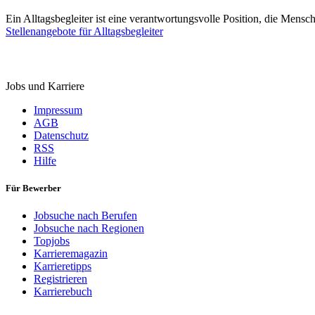
Ein Alltagsbegleiter ist eine verantwortungsvolle Position, die Mensc
Stellenangebote für Alltagsbegleiter
StellenMarkt.
de
Jobs und Karriere
Impressum
AGB
Datenschutz
RSS
Hilfe
Für Bewerber
Jobsuche nach Berufen
Jobsuche nach Regionen
Topjobs
Karrieremagazin
Karrieretipps
Registrieren
Karrierebuch