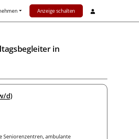
rnehmen
Anzeige schalten
ltagsbegleiter
in
w/d)
e Seniorenzentren, ambulante