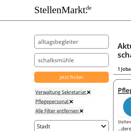
StellenMarkt.
de
Akt
sch
1 Job
Jetzt finden
Pfle
Verwaltung Sekretariat
Pflegepersonal
Alle Filter entfernen
Stelle
Stadt
...de