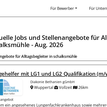
Für Bewerber
Für Unte
uelle Jobs und Stellenangebote für
Al
alksmühle
- Aug. 2026
angebote für
Alltagsbegleiter
in
schalksmühle
gehelfer mit LG1 und LG2 Qualifikation (m/
Diakonie Bethanien gGmbH
Wuppertal
Vollzeit
26km
nangebot
rem ein angesehenes Lungenfachkrankenhaus sowie mehrer