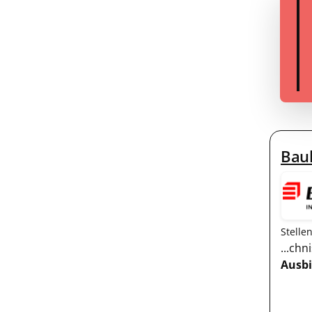
Baul
Stelle
...ch
Ausb