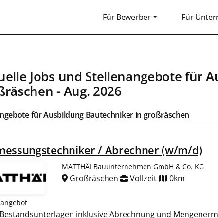
Für Bewerber
Für Unte
uelle Jobs und Stellenangebote für
A
ßräschen
- Aug. 2026
angebote für
Ausbildung Bautechniker
in
großräschen
messungstechniker / Abrechner (w/m/d)
MATTHÄI Bauunternehmen GmbH & Co. KG
Großräschen
Vollzeit
0km
nangebot
n Bestandsunterlagen inklusive Abrechnung und Mengenermi