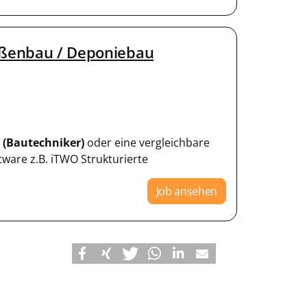
raßenbau / Deponiebau
e
(Bautechniker)
oder eine vergleichbare
are z.B. iTWO Strukturierte
Job ansehen