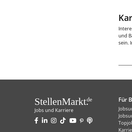
Kar
Intere
und B
sein. 
Für 
StellenMarkt.
de
Jobsu
Jobs und Karriere
Jobsu
Topjo
Karri