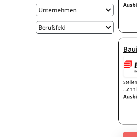
Ausb
Unternehmen
Berufsfeld
Baui
Stelle
...ch
Ausb