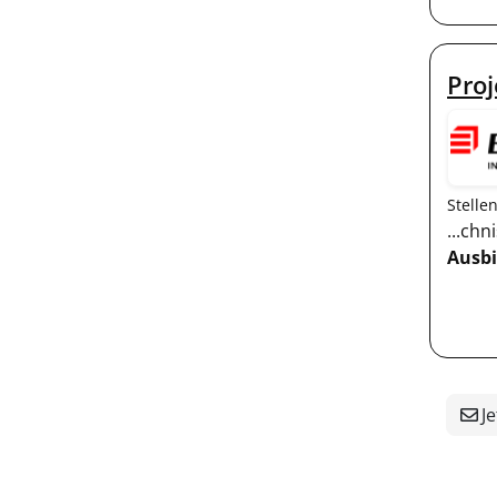
Proj
Stelle
...ch
Ausb
Je