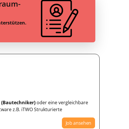
Traum-
nterstützen.
e
(Bautechniker)
oder eine vergleichbare
are z.B. iTWO Strukturierte
Job ansehen