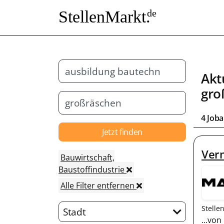
StellenMarkt.
de
Akt
gro
4 Job
Jetzt finden
Ver
Bauwirtschaft,
Baustoffindustrie
Alle Filter entfernen
Stelle
Stadt
...vo