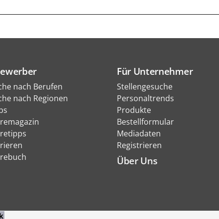
Bewerber
Für Unternehmer
che nach Berufen
Stellengesuche
che nach Regionen
Personaltrends
bs
Produkte
eremagazin
Bestellformular
eretipps
Mediadaten
rieren
Registrieren
erebuch
Über Uns
k