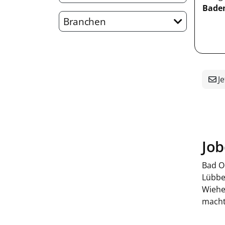
Bade
Branchen
Je
Jo
Bad O
Lübbe
Wiehe
macht