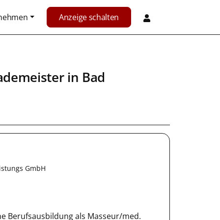
rnehmen
Anzeige schalten
ademeister
in
Bad
eistungs GmbH
sene Berufsausbildung als Masseur/med.