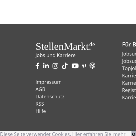
Für 
StellenMarkt.
de
Jobsu
Jobs und Karriere
Jobsu
Topjo
Karri
Impressum
Karri
AGB
Regist
Datenschutz
Karri
RSS
Hilfe
Diese Seite verwendet Cookies. Hier erfahren Sie
mehr
O