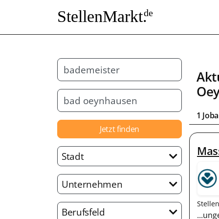
StellenMarkt.
de
Akt
Oe
1 Job
Jetzt finden
Mas
Stadt
Unternehmen
Stelle
Berufsfeld
...un