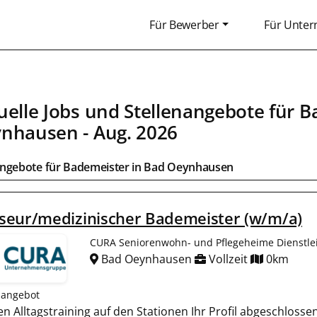
Für Bewerber
Für Unte
uelle Jobs und Stellenangebote für
B
ynhausen
- Aug. 2026
angebote für
Bademeister
in
Bad Oeynhausen
seur/medizinischer Bademeister (w/m/a)
CURA Seniorenwohn- und Pflegeheime Dienstl
Bad Oeynhausen
Vollzeit
0km
nangebot
gen Alltagstraining auf den Stationen Ihr Profil abgeschlos