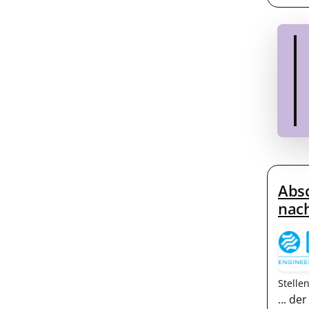
Absc
nach
Stelle
... d