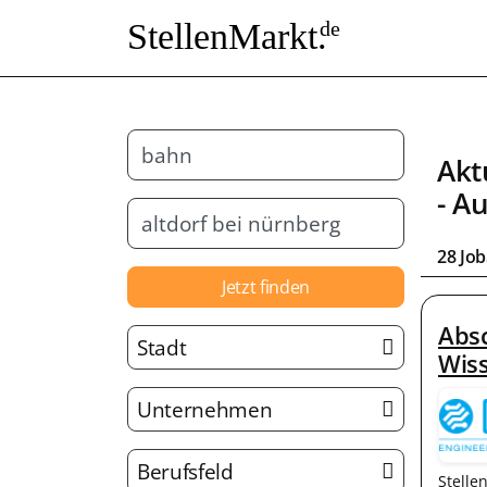
StellenMarkt.
de
Akt
- A
28 Jo
Jetzt finden
Absc
Stadt
Wis
Unternehmen
Berufsfeld
Stelle