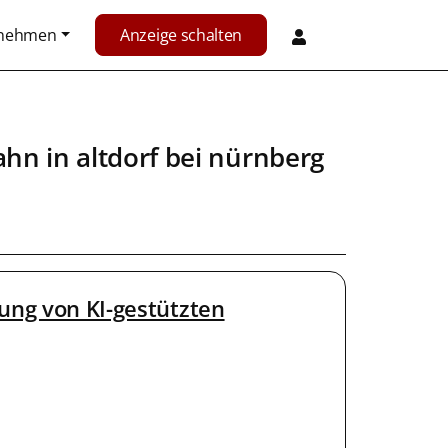
rnehmen
Anzeige schalten
ahn
in
altdorf bei nürnberg
ung von KI-gestützten