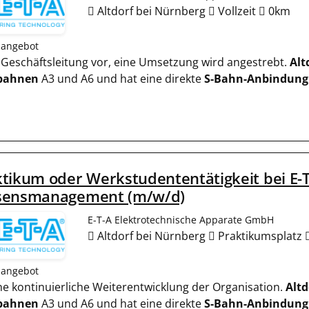
Altdorf bei Nürnberg
Vollzeit
0km
nangebot
er Geschäftsleitung vor, eine Umsetzung wird angestrebt.
Alt
bahnen
A3 und A6 und hat eine direkte
S-Bahn-Anbindung
tikum oder Werkstudententätigkeit bei E-T-
sensmanagement (m/w/d)
E-T-A Elektrotechnische Apparate GmbH
Altdorf bei Nürnberg
Praktikumsplatz
nangebot
eine kontinuierliche Weiterentwicklung der Organisation.
Altd
bahnen
A3 und A6 und hat eine direkte
S-Bahn-Anbindung