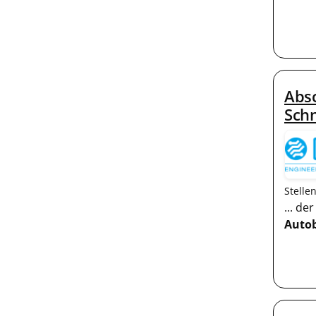
Absc
Schn
Stelle
... d
Auto