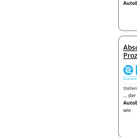
Auto
Absc
Pro
Stelle
... d
Auto
wie