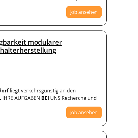
Job ansehen
agbarkeit modularer
halterherstellung
dorf
liegt verkehrsgünstig an den
.
IHRE AUFGABEN
BEI
UNS Recherche und
Job ansehen