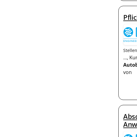
Pfli
Stelle
..., 
Auto
von
Absc
Anw