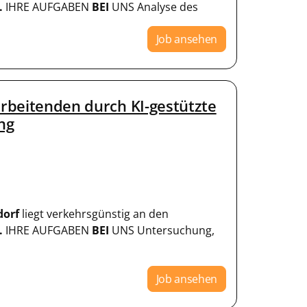
.
IHRE AUFGABEN
BEI
UNS Analyse des
Job ansehen
arbeitenden durch KI-gestützte
ng
dorf
liegt verkehrsgünstig an den
.
IHRE AUFGABEN
BEI
UNS Untersuchung,
Job ansehen