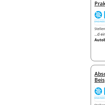
Prak
Stelle
...d 
Auto
Absc
Beis