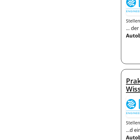
Stelle
... d
Auto
Prak
Wis
Stelle
...d 
Auto