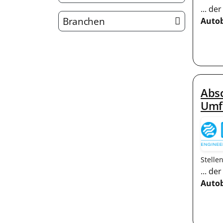
... d
Branchen
Auto
Absc
Umf
Stelle
... d
Auto