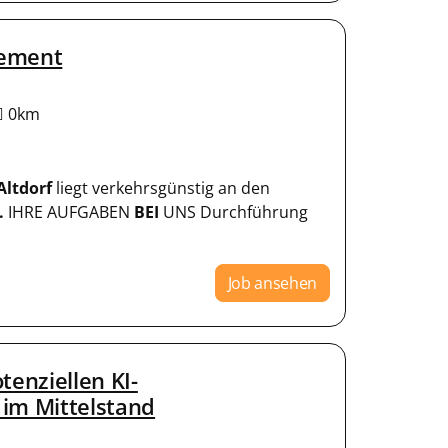
gement
0km
Altdorf
liegt verkehrsgünstig an den
.
IHRE AUFGABEN
BEI
UNS Durchführung
Job ansehen
tenziellen KI-
im Mittelstand