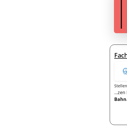
Fach
Stelle
...ze
Bahn