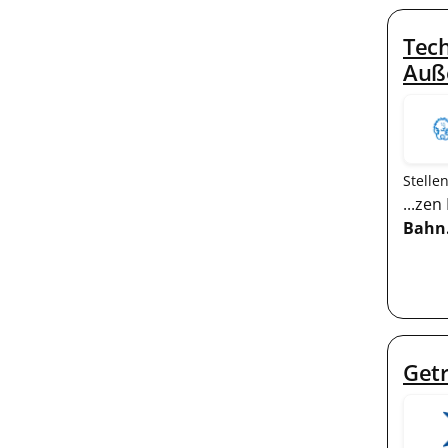
Tech
Auß
Stelle
...ze
Bahn
Getr