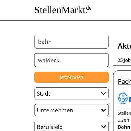
StellenMarkt.
de
Akt
25 Jo
Jetzt finden
Fac
Stadt
Unternehmen
Stelle
...ze
Berufsfeld
Bahn