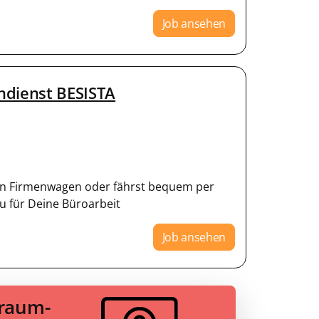
Job ansehen
ndienst BESISTA
inen Firmenwagen oder fährst bequem per
u für Deine Büroarbeit
Job ansehen
Traum-