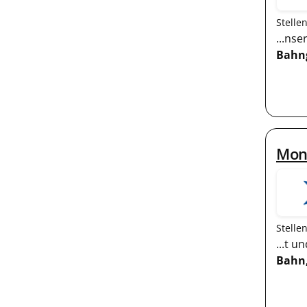
Stelle
...ns
Bahng
Mon
Stelle
...t 
Bahn