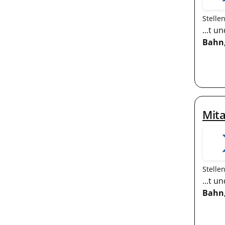
Stelle
...t 
Bahn
Mita
Stelle
...t 
Bahn