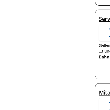
Ser
Stelle
...t 
Bahn
Mita