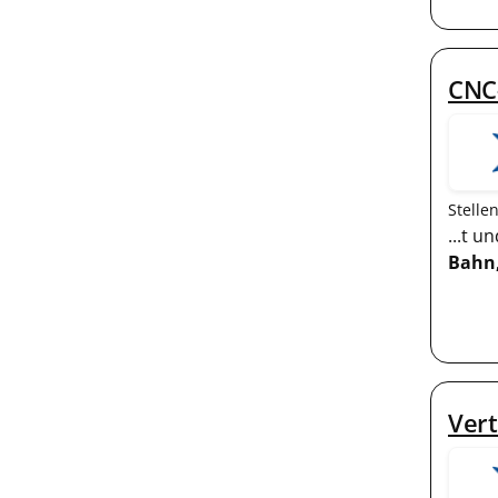
CNC
Stelle
...t 
Bahn
Vert