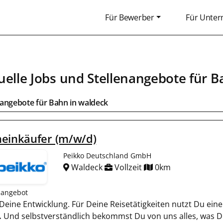
Für Bewerber
Für Unte
uelle Jobs und Stellenangebote für
B
bangebote für
Bahn
in
waldeck
heinkäufer (m/w/d)
Peikko Deutschland GmbH
Waldeck
Vollzeit
0km
nangebot
n Deine Entwicklung. Für Deine Reisetätigkeiten nutzt Du e
.
Und selbstverständlich bekommst Du von uns alles, was D