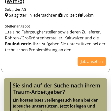
(w/m/d)
Salzgitter AG
Salzgitter ǀ Niedersachsen
Vollzeit
56km
Stellenangebot
...te sind Fahrzeughersteller sowie deren Zulieferer,
Röhren-/Großröhrenhersteller, Kaltwalzer und die
Bauindustrie.
Ihre Aufgaben Sie unterstützen bei der
technischen Problemlösung an den
Job ansehen
Sie sind auf der Suche nach ihrem
Traum-Arbeitgeber?
Ein kostenloses Stellengesuch kann bei der
Jobsuche unterstützen.
Jetzt loslegen und