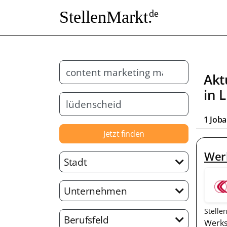
StellenMarkt.
de
Akt
in
L
1 Job
Jetzt finden
Wer
Stadt
Unternehmen
Stelle
Berufsfeld
Werks