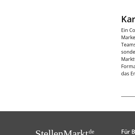
Kar
Ein C
Marke
Teams
sonde
Markt
Forma
das E
Für 
StellenMarkt.
de