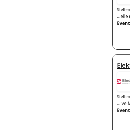
Stelle
...ei
Event
Elek
Stelle
...iv
Event