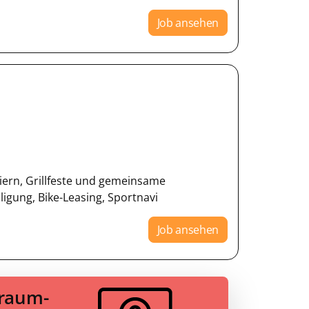
Job ansehen
iern, Grillfeste und gemeinsame
li­gung, Bike-Leasing, Sportnavi
Job ansehen
Traum-