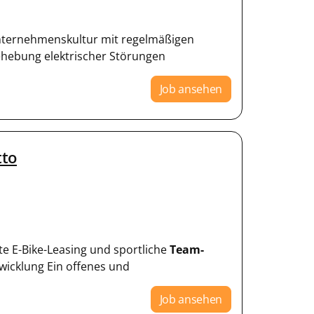
e Unternehmenskultur mit regelmäßigen
ehebung elektrischer Störungen
Job ansehen
tto
te E-Bike-Leasing und sportliche
Team-
twicklung Ein offenes und
Job ansehen