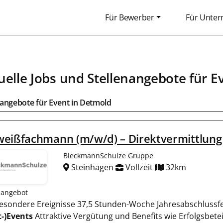
Für Bewerber
Für Unte
uelle Jobs und Stellenangebote für
E
bangebote für
Event
in
Detmold
weißfachmann (m/w/d) – Direktvermittlung
BleckmannSchulze Gruppe
Steinhagen
Vollzeit
32km
nangebot
 besondere Ereignisse 37,5 Stunden-Woche Jahresabschlussf
t-)Events
Attraktive Vergütung und Benefits wie Erfolgs­betei