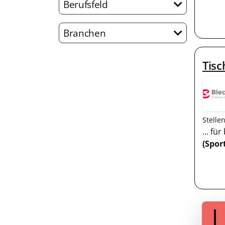
Berufsfeld
Branchen
Tisc
Stelle
... f
(Spor