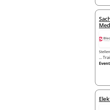
Sach
Med
Stelle
... T
Event
Elek