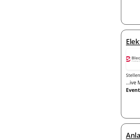
Elek
Stelle
...iv
Event
Anla