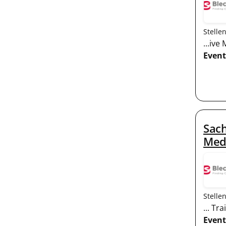
Stelle
...iv
Event
Sach
Med
Stelle
... T
Event