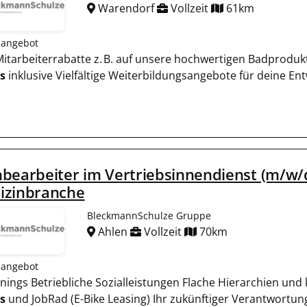
Warendorf
Vollzeit
61km
nangebot
e Mitarbeiterrabatte z. B. auf unsere hochwertigen Badproduk
s
inklusive Vielfältige Weiterbildungsangebote für deine En
bearbeiter im Vertriebsinnendienst (m/w/d
izinbranche
BleckmannSchulze Gruppe
Ahlen
Vollzeit
70km
nangebot
rainings Betriebliche Sozialleistungen Flache Hierarchien u
s
und JobRad (E-Bike Leasing) Ihr zukünftiger Verantwortungs