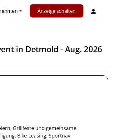
rnehmen
Anzeige schalten
vent
in
Detmold
- Aug. 2026
eiern, Grillfeste und gemeinsame
li­gung, Bike-Leasing, Sportnavi