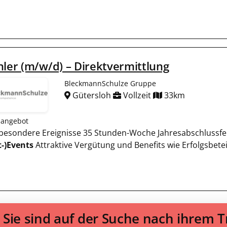
hler (m/w/d) – Direktvermittlung
BleckmannSchulze Gruppe
Gütersloh
Vollzeit
33km
nangebot
ür besondere Ereignisse 35 Stunden-Woche Jahresabschlussfe
t-)Events
Attraktive Vergütung und Benefits wie Erfolgs­betei
Sie sind auf der Suche nach ihrem 