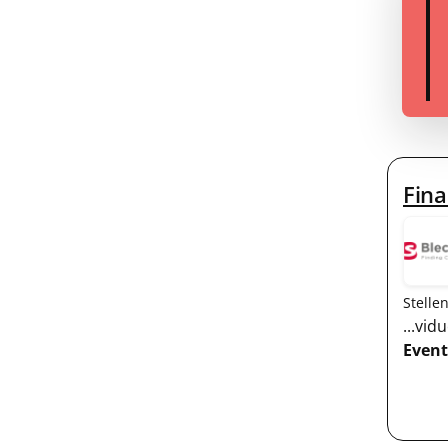
Fina
Stelle
...vi
Event