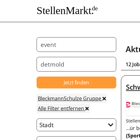
StellenMarkt.
de
Akt
12 Jo
Jetzt finden
Sch
BleckmannSchulze Gruppe
Alle Filter entfernen
Stelle
Stadt
...ür
(Spor