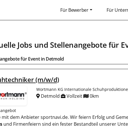
Für Bewerber
Für Unte
uelle Jobs und Stellenangebote für
E
bangebote für
Event
in
Detmold
uhtechniker (m/w/d)
Wortmann KG Internationale Schuhproduktion
Detmold
Vollzeit
0km
nangebot
ie mit dem Anbieter sportnavi.de. Wir feiern Erfolg und Gem
s
und Firmenfeiern sind ein fester Bestandteil unserer Un