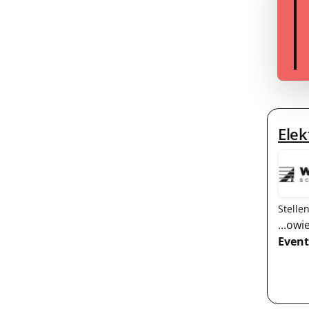
Elek
Stelle
...ow
Event