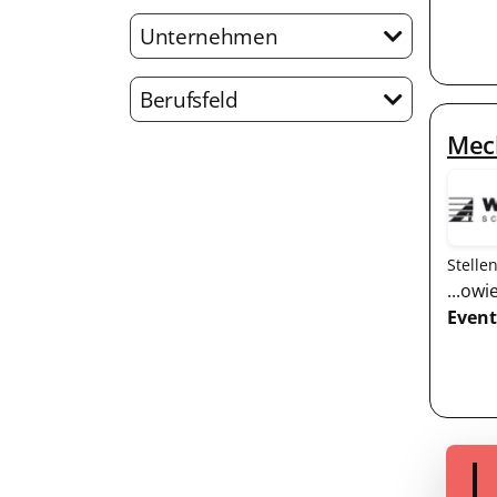
Unternehmen
Berufsfeld
Mech
Stelle
...ow
Event