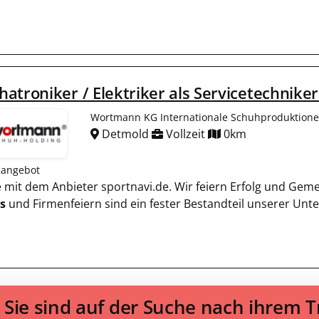
atroniker / Elektriker als Servicetechnike
Wortmann KG Internationale Schuhproduktion
Detmold
Vollzeit
0km
nangebot
ie mit dem Anbieter sportnavi.de. Wir feiern Erfolg und Gem
s
und Firmenfeiern sind ein fester Bestandteil unserer Un
Sie sind auf der Suche nach ihrem 