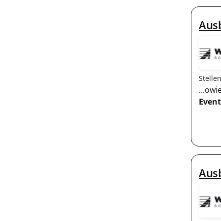
Ausb
Stelle
...ow
Event
Aus