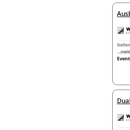
Ausb
Stelle
...ow
Event
Dual