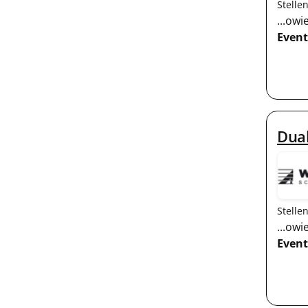
Stelle
...ow
Event
Dual
Stelle
...ow
Event