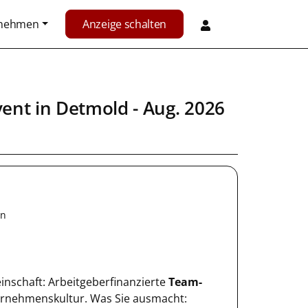
rnehmen
Anzeige schalten
vent
in
Detmold
- Aug. 2026
en
einschaft: Arbeitgeberfinanzierte
Team-
ternehmenskultur. Was Sie ausmacht: