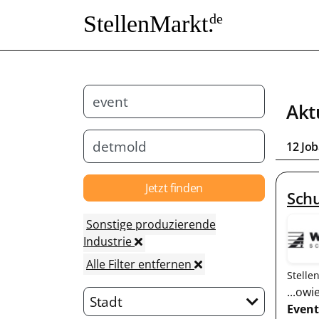
StellenMarkt.
de
Akt
12 Jo
Jetzt finden
Sch
Sonstige produzierende
Industrie
Alle Filter entfernen
Stelle
...ow
Stadt
Event