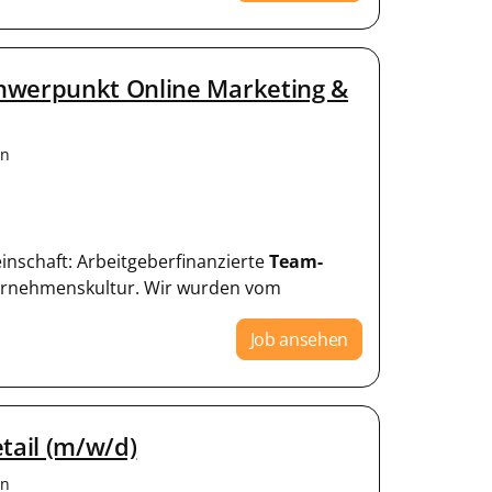
chwerpunkt Online Marketing &
en
einschaft: Arbeitgeberfinanzierte
Team-
ternehmenskultur. Wir wurden vom
Job ansehen
tail (m/w/d)
en