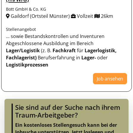
Bott GmbH & Co. KG
Gaildorf (Ortsteil Münster)
Vollzeit
26km
Stellenangebot
... sowie Bestandskontrollen und Inventuren
Abgeschlossene Ausbildung im Bereich
Lager/Logistik
(z. B.
Fachkraft
für
Lagerlogistik,
Fachlagerist)
Berufserfahrung in
Lager-
oder
Logistikprozessen
Job ansehen
Sie sind auf der Suche nach ihrem
Traum-Arbeitgeber?
Ein kostenloses Stellengesuch kann bei der
Jobsuche unterstützen.
Jetzt loslegen und