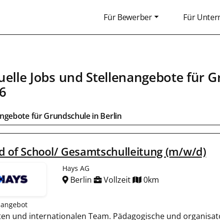
Für Bewerber
Für Unte
uelle Jobs und Stellenangebote für
G
6
angebote für
Grundschule
in
Berlin
 of School/ Gesamtschulleitung (m/w/d)
Hays AG
Berlin
Vollzeit
0km
nangebot
erten und internationalen Team. Pädagogische und organisa