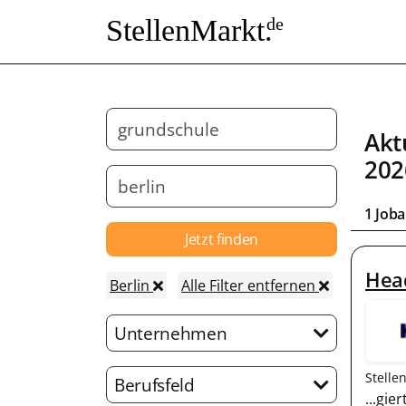
StellenMarkt.
de
Akt
202
1 Job
Jetzt finden
Head
Berlin
Alle Filter entfernen
Unternehmen
Stelle
Berufsfeld
...gi