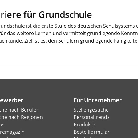
riere für Grundschule
undschule ist die erste Stufe des deutschen Schulsystems un
 für das weitere Lernen und vermittelt grundlegende Kennt
achkunde. Ziel ist es, den Schülern grundlegende Fähigkeit
Bewerber
Für Unternehmer
che nach Berufen
Stellengesuche
che nach Regionen
Personaltrends
bs
Produkte
eremagazin
Bestellformular