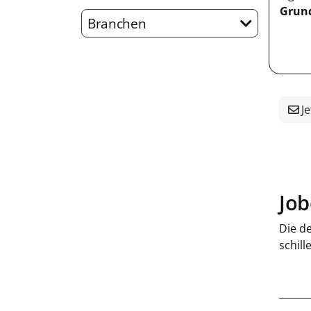
Grun
Branchen
Je
Job
Die d
schill