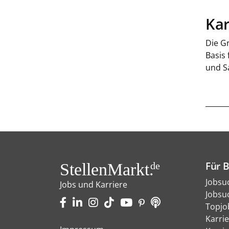
Kar
Die Gr
Basis
und S
Für 
StellenMarkt.
de
Jobsu
Jobs und Karriere
Jobsu
Topjo
Karri