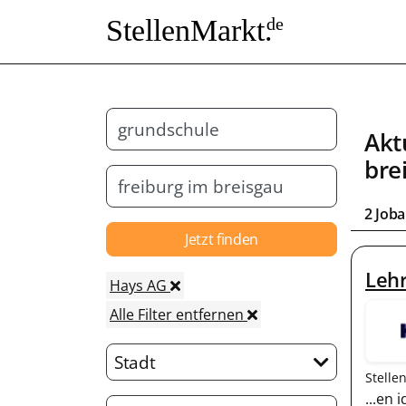
StellenMarkt.
de
Akt
bre
2 Job
Jetzt finden
Leh
Hays AG
Alle Filter entfernen
Stadt
Stelle
...en