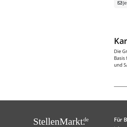
Je
Kar
Die Gr
Basis
und S
Für 
StellenMarkt.
de