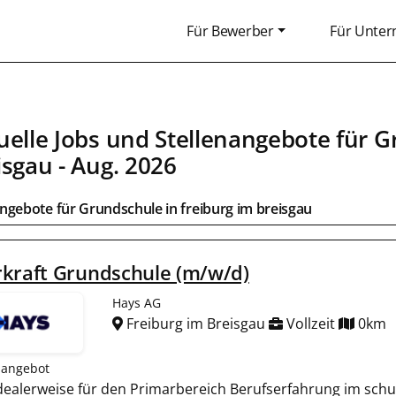
Für Bewerber
Für Unte
uelle Jobs und Stellenangebote für
G
isgau
- Aug. 2026
angebote für
Grundschule
in
freiburg im breisgau
rkraft Grundschule (m/w/d)
Hays AG
Freiburg im Breisgau
Vollzeit
0km
nangebot
 idealerweise für den Primarbereich Berufserfahrung im schu