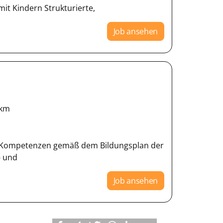
it Kindern Strukturierte,
Job ansehen
km
er Kompetenzen gemäß dem Bildungsplan der
- und
Job ansehen