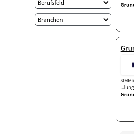
Berufsfeld
Grun
Branchen
Grun
Stelle
...lu
Grun