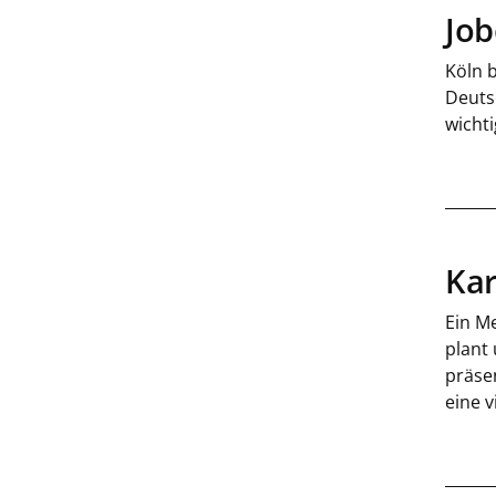
Job
Köln 
Deutsc
wichti
Kar
Ein Me
plant
präse
eine 