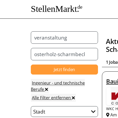
StellenMarkt.
de
Akt
Sch
1 Job
Jetzt finden
Baui
Ingenieur - und technische
Berufe
Alle Filter entfernen
WKC 
Stadt
Am K