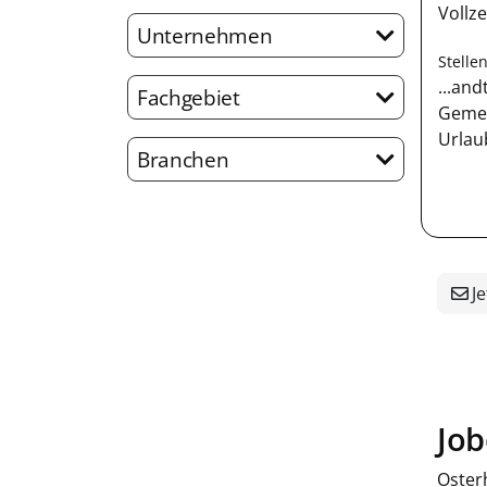
Vollze
Unternehmen
Stelle
...an
Fachgebiet
Geme
Urlau
Branchen
Je
Job
Oster