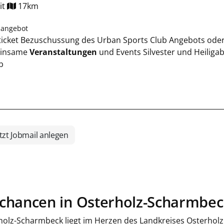
it
17km
nangebot
dticket Bezuschussung des Urban Sports Club Angebots ode
insame
Veranstaltungen
und Events Silvester und Heiliga
b
tzt Jobmail anlegen
chancen in Osterholz-Scharmbe
holz-Scharmbeck liegt im Herzen des Landkreises Osterholz 