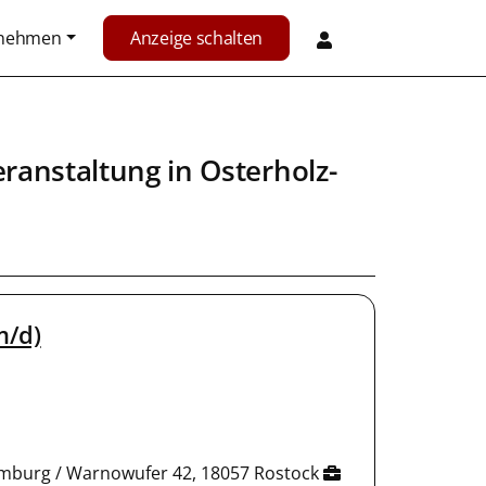
rnehmen
Anzeige schalten
eranstaltung
in
Osterholz-
m/d)
Hamburg / Warnowufer 42, 18057 Rostock