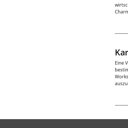
wirts
Charm
Kar
Eine V
besti
Works
auszu