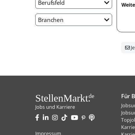
Berufsfeld
Weite
Branchen
Je
Für 
StellenMarkt.
de
Jobsu
Jobs und Karriere
Jobsu
Topjo
Karri
Impressum
Karri