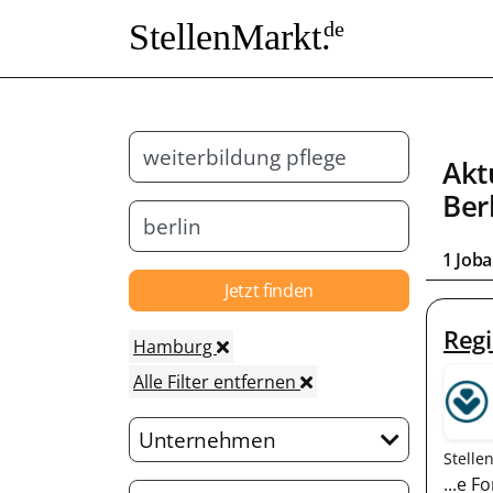
StellenMarkt.
de
Akt
Ber
1 Joba
Jetzt finden
Regi
Hamburg
Alle Filter entfernen
Unternehmen
Stelle
...e 