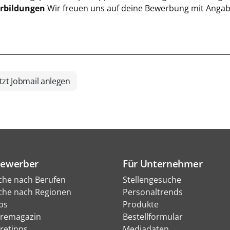
rbildungen
Wir freuen uns auf deine Bewerbung mit Angab
tzt Jobmail anlegen
Bewerber
Für Unternehmer
che nach Berufen
Stellengesuche
che nach Regionen
Personaltrends
bs
Produkte
eremagazin
Bestellformular
eretipps
Mediadaten