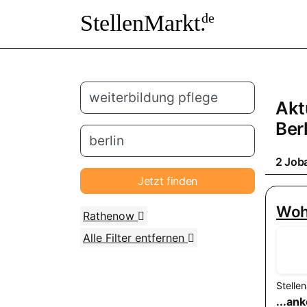
StellenMarkt.
de
Akt
Ber
2 Joba
Jetzt finden
Woh
Rathenow
Alle Filter entfernen
Stelle
...an