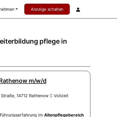
rnehmen
Anzeige schalten
iterbildung pflege in
z Rathenow m/w/d
r Straße, 14712 Rathenow
Vollzeit
 Führungserfahrung im
Altenpflegebereich