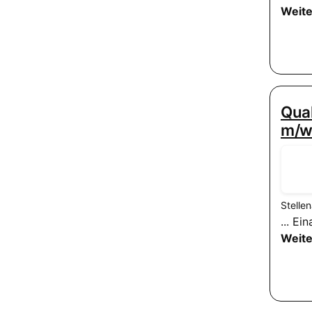
Weite
Qua
m/w
Stelle
... E
Weite