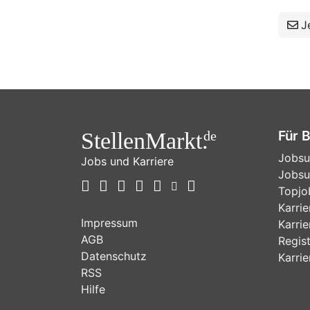
Je
Für 
StellenMarkt.
de
Jobsu
Jobs und Karriere
Jobsu
Topjo
Karri
Impressum
Karrie
AGB
Regist
Datenschutz
Karri
RSS
Hilfe