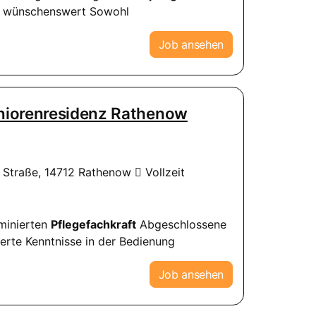
n) wünschenswert Sowohl
Job ansehen
eniorenresidenz Rathenow
r Straße, 14712 Rathenow
Vollzeit
aminierten
Pflegefachkraft
Abgeschlossene
erte Kenntnisse in der Bedienung
Job ansehen