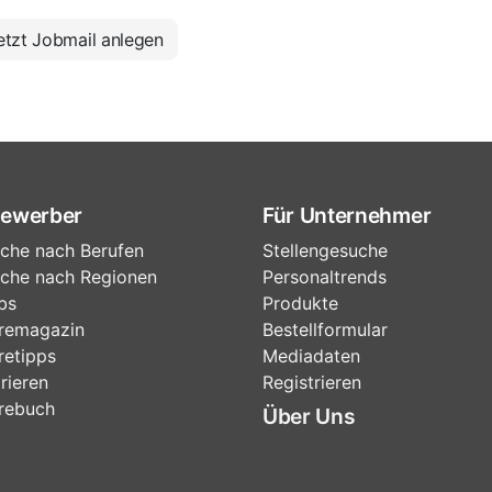
tzt Jobmail anlegen
Bewerber
Für Unternehmer
che nach Berufen
Stellengesuche
che nach Regionen
Personaltrends
bs
Produkte
eremagazin
Bestellformular
retipps
Mediadaten
rieren
Registrieren
erebuch
Über Uns