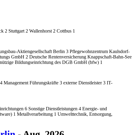
ck
2
Stuttgart
2
Wallenhorst
2
Cottbus
1
gsbau-Aktiengesellschaft Berlin
3
Pflegewohnzentrum Kaulsdorf-
istungs GmbH
2
Deutsche Rentenversicherung Knappschaft-Bahn-See
nnützige Bildungseinrichtung des DGB GmbH (bfw)
1
4
Management Führungskräfte
3
externe Dienstleister
3
IT-
inrichtungen
6
Sonstige Dienstleistungen
4
Energie- und
ftware)
1
Metallverarbeitung
1
Umwelttechnik, Entsorgung,
rlin
- Aug. 2026