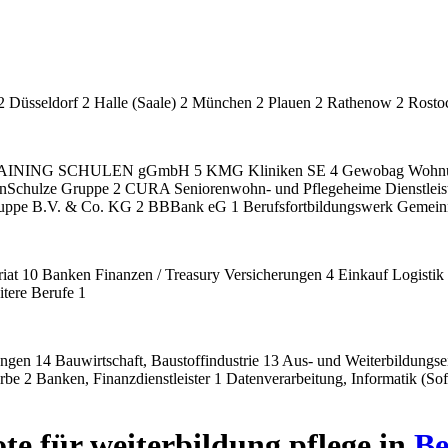
2
Düsseldorf
2
Halle (Saale)
2
München
2
Plauen
2
Rathenow
2
Rosto
AINING SCHULEN gGmbH
5
KMG Kliniken SE
4
Gewobag Wohnun
nSchulze Gruppe
2
CURA Seniorenwohn- und Pflegeheime Dienstle
ruppe B.V. & Co. KG
2
BBBank eG
1
Berufsfortbildungswerk Gemei
riat
10
Banken Finanzen /​ Treasury Versicherungen
4
Einkauf Logistik
itere Berufe
1
ungen
14
Bauwirtschaft, Baustoffindustrie
13
Aus- und Weiterbildungse
erbe
2
Banken, Finanzdienstleister
1
Datenverarbeitung, Informatik (So
te für weiterbildung pflege in
Be