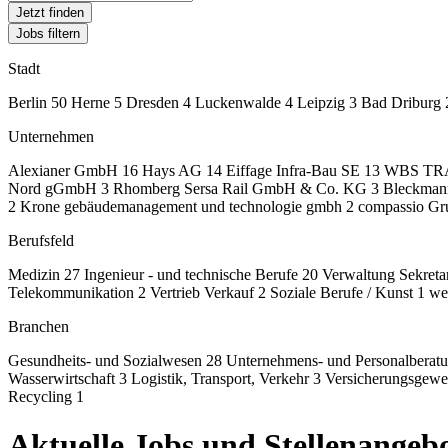
Jetzt finden
Jobs filtern
Stadt
Berlin
50
Herne
5
Dresden
4
Luckenwalde
4
Leipzig
3
Bad Driburg
Unternehmen
Alexianer GmbH
16
Hays AG
14
Eiffage Infra-Bau SE
13
WBS TR
Nord gGmbH
3
Rhomberg Sersa Rail GmbH & Co. KG
3
Bleckman
2
Krone gebäudemanagement und technologie gmbh
2
compassio G
Berufsfeld
Medizin
27
Ingenieur - und technische Berufe
20
Verwaltung Sekreta
Telekommunikation
2
Vertrieb Verkauf
2
Soziale Berufe /​ Kunst
1
we
Branchen
Gesundheits- und Sozialwesen
28
Unternehmens- und Personalberat
Wasserwirtschaft
3
Logistik, Transport, Verkehr
3
Versicherungsgew
Recycling
1
Aktuelle Jobs und Stellenangebo