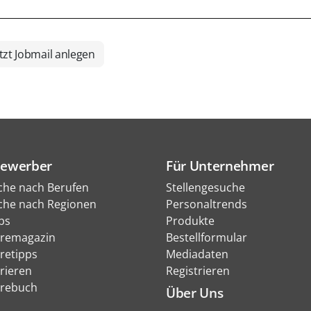
tzt Jobmail anlegen
Bewerber
Für Unternehmer
che nach Berufen
Stellengesuche
che nach Regionen
Personaltrends
bs
Produkte
eremagazin
Bestellformular
eretipps
Mediadaten
rieren
Registrieren
erebuch
Über Uns