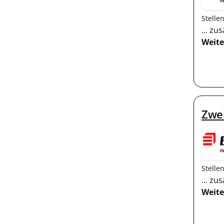
Stelle
... z
Weite
Zwe
Stelle
... z
Weite