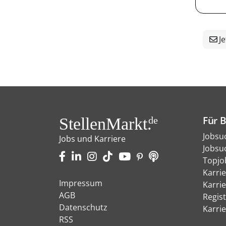
Je
Für 
StellenMarkt.
de
Jobsu
Jobs und Karriere
Jobsu
Topjo
Karri
Impressum
Karri
AGB
Regist
Datenschutz
Karri
RSS