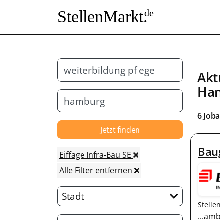
StellenMarkt.
de
Akt
Ha
6 Joba
Jetzt finden
Bau
Eiffage Infra-Bau SE
Alle Filter entfernen
Stadt
Stelle
...amb