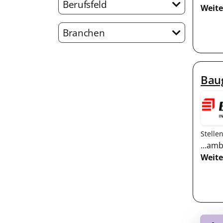
Berufsfeld
Weite
Branchen
Bau
Stelle
...amb
Weite