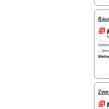
Bau
Stelle
... V
Weite
Zwe