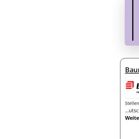
Baum
Stelle
...uts
Weite