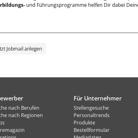
rbildungs-
und Führungsprogramme helfen Dir dabei Deine 
tzt Jobmail anlegen
Bewerber
Für Unternehmer
che nach Berufen
Stellengesuche
che nach Regionen
Personaltrends
bs
Produkte
eremagazin
Bestellformular
eretipps
Mediadaten