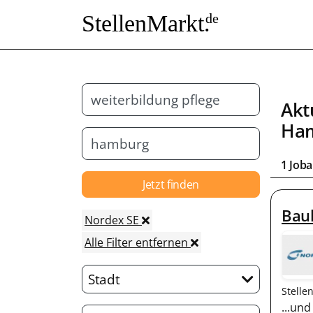
StellenMarkt.
de
Akt
Ha
1 Joba
Jetzt finden
Baul
Nordex SE
Alle Filter entfernen
Stadt
Stelle
...un