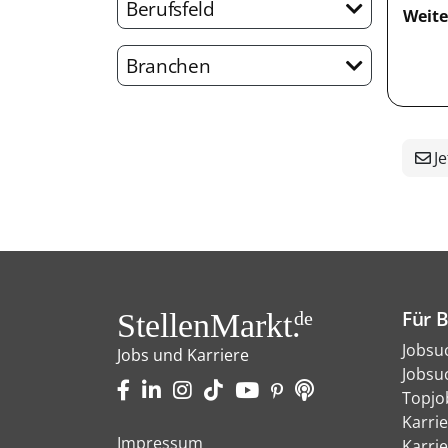
Berufsfeld
Weite
Branchen
Je
Für 
StellenMarkt.
de
Jobsu
Jobs und Karriere
Jobsu
Topjo
Karri
Impressum
Karri