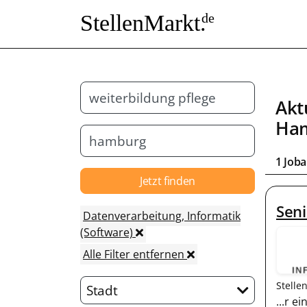
StellenMarkt.
de
Akt
Ha
1 Joba
Jetzt finden
Seni
Datenverarbeitung, Informatik
(Software)
Alle Filter entfernen
Stelle
Stadt
...r 