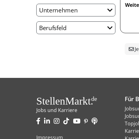
Weite
Unternehmen
Berufsfeld
Je
Für 
StellenMarkt.
de
Jobsu
Jobs und Karriere
Jobsu
Topjo
Karri
Impressum
Karri