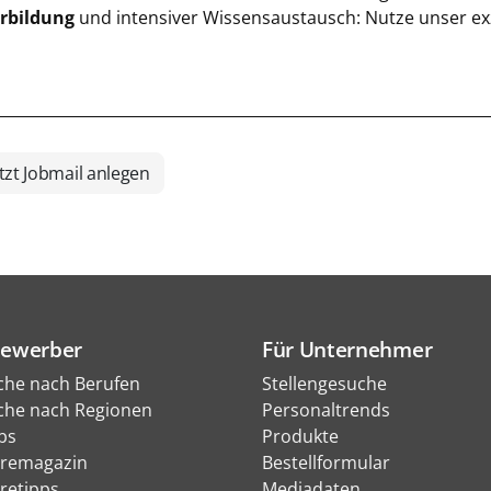
rbildung
und intensiver Wissensaustausch: Nutze unser e
tzt Jobmail anlegen
Bewerber
Für Unternehmer
che nach Berufen
Stellengesuche
che nach Regionen
Personaltrends
bs
Produkte
eremagazin
Bestellformular
eretipps
Mediadaten