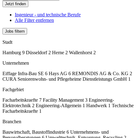
Jetzt finden
Ingenieur - und technische Berufe
Alle Filter entfernen
Jobs filtern
Stadt
Hamburg
9
Düsseldorf
2
Herne
2
Wallenhorst
2
Unternehmen
Eiffage Infra-Bau SE
6
Hays AG
6
REMONDIS AG & Co. KG
2
CURA Seniorenwohn- und Pflegeheime Dienstleistungs GmbH
1
Fachgebiet
Facharbeitskraefte
7
Facility Management
3
Engineering-
Elektrotechnik
2
Engineering-Allgemein
1
Handwerk
1
Technische
Facharbeitskraefte
1
Branchen
Bauwirtschaft, Baustoffindustrie
6
Unternehmens- und
Personalberatungen
6
Umwelttechnik, Entsorgung, Recycling
2