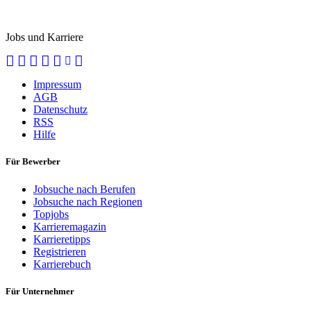
StellenMarkt.
Jobs und Karriere
Impressum
AGB
Datenschutz
RSS
Hilfe
Für Bewerber
Jobsuche nach Berufen
Jobsuche nach Regionen
Topjobs
Karrieremagazin
Karrieretipps
Registrieren
Karrierebuch
Für Unternehmer