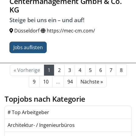
Centermanagement GmbH & Co.
KG
Steige bei uns ein – und auf!
Düsseldorf
https://mec-cm.com/
Jobs auflisten
« Vorherige
1
2
3
4
5
6
7
8
9
10
…
94
Nächste »
Topjobs nach Kategorie
# Top Arbeitgeber
Architektur- / Ingenieurbüros