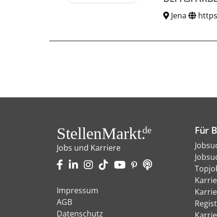
Jena
https
Für 
StellenMarkt.
de
Jobsu
Jobs und Karriere
Jobsu
Topjo
Karri
Impressum
Karri
AGB
Regist
Datenschutz
Karri