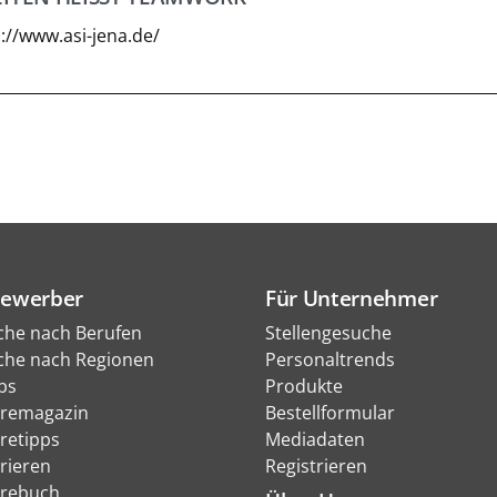
://www.asi-jena.de/
Bewerber
Für Unternehmer
che nach Berufen
Stellengesuche
che nach Regionen
Personaltrends
bs
Produkte
eremagazin
Bestellformular
eretipps
Mediadaten
rieren
Registrieren
erebuch