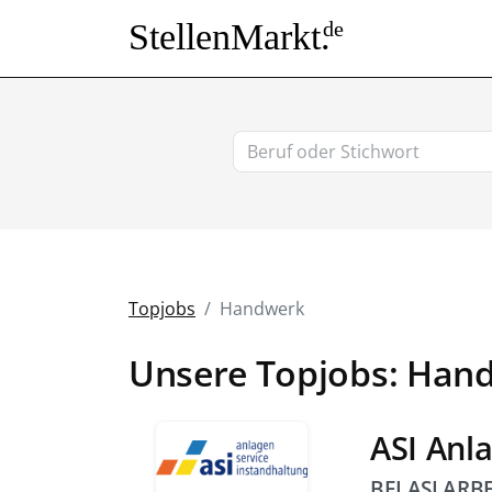
StellenMarkt.
de
Topjobs
Handwerk
Unsere Topjobs: Han
ASI Anl
BEI ASI AR