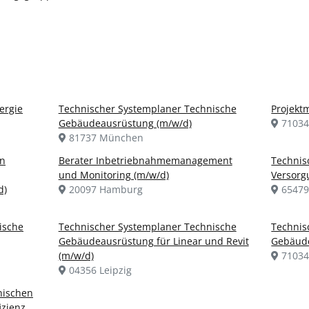
ergie
Technischer Systemplaner Technische
Projekt
Gebäudeausrüstung (m/w/d)
71034
81737 München
en
Berater Inbetriebnahmemanagement
Technis
und Monitoring (m/w/d)
Versorg
d)
20097 Hamburg
65479
ische
Technischer Systemplaner Technische
Technis
Gebäudeausrüstung für Linear und Revit
Gebäude
(m/w/d)
71034
04356 Leipzig
nischen
zienz,