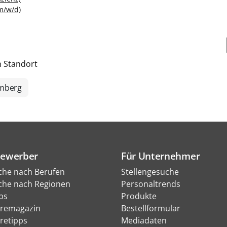
m/w/d)
h Standort
mberg
Bewerber
Für Unternehmer
che nach Berufen
Stellengesuche
che nach Regionen
Personaltrends
bs
Produkte
eremagazin
Bestellformular
eretipps
Mediadaten