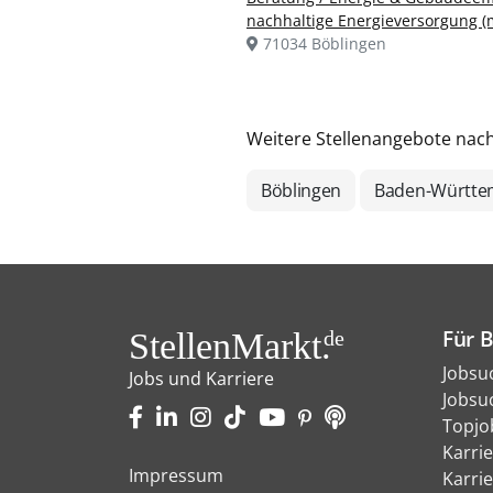
nachhaltige Energieversorgung (
71034 Böblingen
Weitere Stellenangebote nac
Böblingen
Baden-Württe
Für 
StellenMarkt.
de
Jobsu
Jobs und Karriere
Jobsu
Topjo
Karri
Impressum
Karri