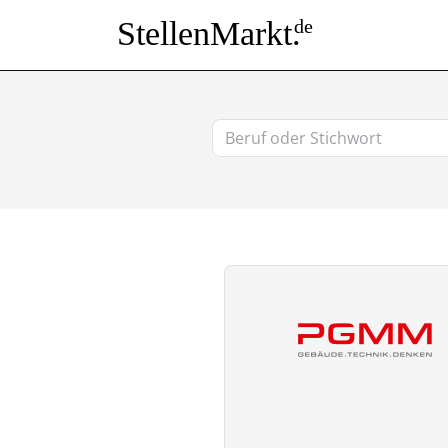
StellenMarkt.
de