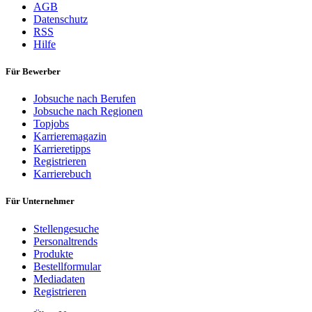
AGB
Datenschutz
RSS
Hilfe
Für Bewerber
Jobsuche nach Berufen
Jobsuche nach Regionen
Topjobs
Karrieremagazin
Karrieretipps
Registrieren
Karrierebuch
Für Unternehmer
Stellengesuche
Personaltrends
Produkte
Bestellformular
Mediadaten
Registrieren