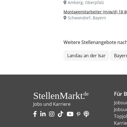
Amberg, Oberpfalz
Montagemitarbeiter (m/w/d) 18,8
Schwandorf, Bayern
Weitere Stellenangebote nac
Landau an der Isar
Bayer
Für 
StellenMarkt.
de
Jobsu
Jobs und Karriere
Jobsu
Topjo
Karri