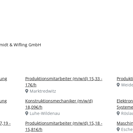
hmidt & Wifling GmbH
gung
Produktionsmitarbeiter (m/w/d) 15,33 -
Produkt
17€/h
Weide
Marktredwitz
tung
Konstruktionsmechaniker (m/w/d)
Elektron
18,09€/h
Systeme
Luhe-Wildenau
Rösla
7,19 -
Produktionsmitarbeiter (m/w/d) 15,18 -
Maschin
15,81€/h
Esche