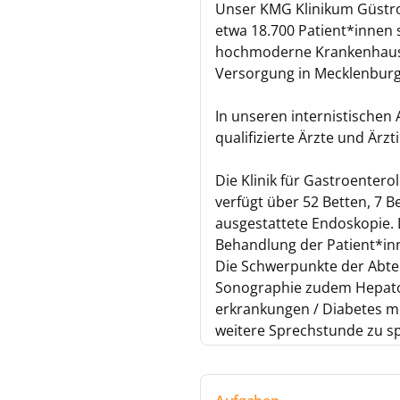
Unser KMG Klinikum Güstrow
etwa 18.700 Patient*innen 
hochmoderne Krankenhaus i
Versorgung in Mecklenbur
In unseren internistischen
qualifizierte Ärzte und Ärz
Die Klinik für Gastroentero
verfügt über 52 Betten, 7 B
ausgestattete Endoskopie. 
Behandlung der Patient*in
Die Schwerpunkte der Abtei
Sonographie zudem Hepatolo
erkrankungen / Diabetes me
weitere Sprech­stunde zu s