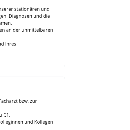
unserer stationären und
gen, Diagnosen und die
hmen.
len an der unmittelbaren
d Ihres
Facharzt bzw. zur
u C1.
Kolleginnen und Kollegen