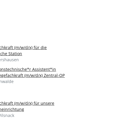
chkraft (m/w/d/x) für die
sche Station
rshausen
onstechnische*r Assistent*in
egefachkraft (m/w/d/x) Zentral-OP
nwalde
chkraft (m/w/d/x) für unsere
neinrichtung
ilsnack