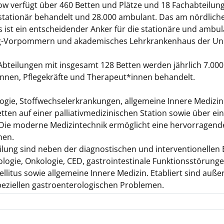
 verfügt über 460 Betten und Plätze und 18 Fachabteilunge
stationär behandelt und 28.000 ambulant. Das am nördlich
st ein entscheidender Anker für die stationäre und ambul
g-Vorpommern und akademisches Lehrkrankenhaus der Univ
 Abteilungen mit insgesamt 128 Betten werden jährlich 7.00
tinnen, Pflegekräfte und Therapeut*innen behandelt.
logie, Stoffwechselerkrankungen, allgemeine Innere Medizin
etten auf einer palliativmedizinischen Station sowie über ein
Die moderne Medizin­technik ermöglicht eine hervor­ragende
nen.
lung sind neben der diagnostischen und inter­ventionellen
gie, Onkologie, CED, gastro­intestinale Funktions­störunge
llitus sowie allgemeine Innere Medizin. Etabliert sind auß
peziellen gastroenterologischen Problemen.