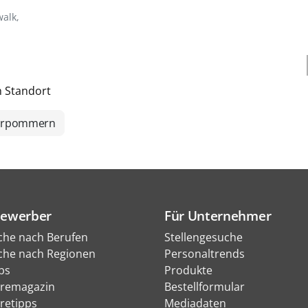
walk,
h Standort
orpommern
Bewerber
Für Unternehmer
che nach Berufen
Stellengesuche
che nach Regionen
Personaltrends
bs
Produkte
eremagazin
Bestellformular
eretipps
Mediadaten