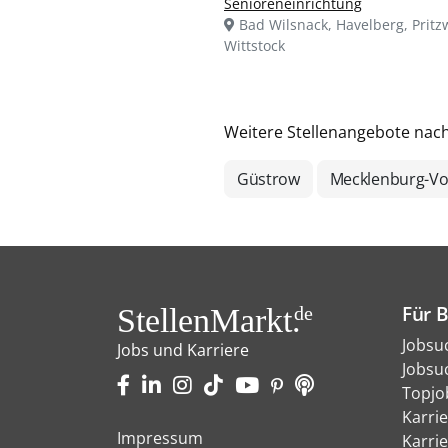
Senioreneinrichtung
Bad Wilsnack, Havelberg, Pritz
Wittstock
Weitere Stellenangebote nac
Güstrow
Mecklenburg-V
Für 
StellenMarkt.
de
Jobsu
Jobs und Karriere
Jobsu
Topjo
Karri
Impressum
Karri