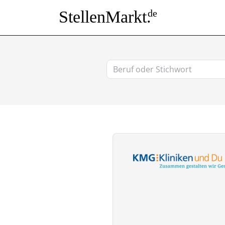
StellenMarkt.
de