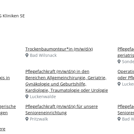
 Kliniken SE
Trockenbaumonteur*in (m/w/d/x)
Pflegefa
Bad Wilsnack
geriatri
Sonde
Pflegefachkraft (m/w/d/x) in den
Operati
is in
Bereichen Allgemeinchirurgie, Geriatrie,
oder Pfl
Gynäkologie und Geburtshilfe,
Lucke
Kardiologie, Traumatologie oder Urologie
Luckenwalde
egerische
Pflegefachkraft (m/w/d/x) für unsere
Pflegefa
ngen
Senioreneinrichtung
Seniore
Pritzwalk
Bad W
ere