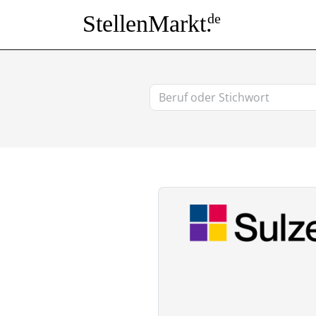
StellenMarkt.
de