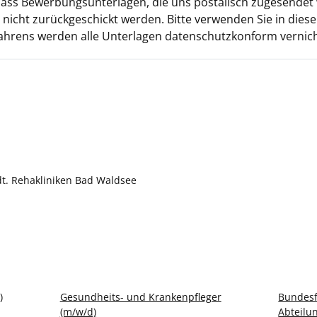
 dass Bewerbungsunterlagen, die uns postalisch zugesende
icht zurückgeschickt werden. Bitte verwenden Sie in diese
ahrens werden alle Unterlagen datenschutzkonform vernich
dt. Rehakliniken Bad Waldsee
)
Gesundheits- und Krankenpfleger
Bundesfr
(m/w/d)
Abteilu