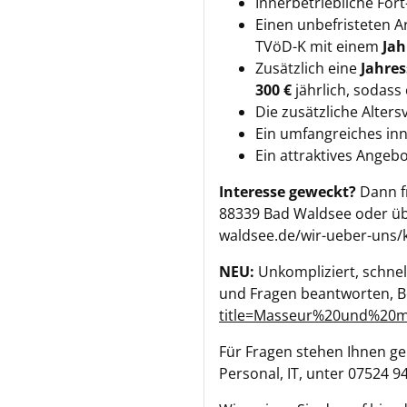
Innerbetriebliche For
Einen unbefristeten A
TVöD-K mit einem
Jah
Zusätzlich eine
Jahres
300 €
jährlich, sodass
Die zusätzliche Alters
Ein umfangreiches in
Ein attraktives Angebo
Interesse geweckt?
Dann fr
88339 Bad Waldsee oder üb
waldsee.de/wir-ueber-uns/k
NEU:
Unkompliziert, schnel
und Fragen beantworten, B
title=Masseur%20und%20
Für Fragen stehen Ihnen ger
Personal, IT, unter 07524 9