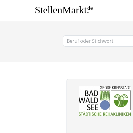
StellenMarkt.
de