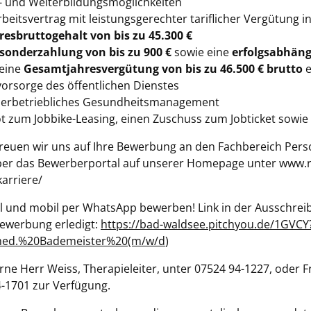
t- und Weiterbildungsmöglichkeiten
rbeitsvertrag mit leistungsgerechter tariflicher Vergütung i
resbruttogehalt von bis zu 45.300 €
sonderzahlung von bis zu 900 €
sowie eine
erfolgsabhäng
 eine
Gesamtjahresvergütung von bis zu 46.500 € brutto
e
vorsorge des öffentlichen Dienstes
nerbetriebliches Gesundheitsmanagement
t zum Jobbike-Leasing, einen Zuschuss zum Jobticket sowie w
euen wir uns auf Ihre Bewerbung an den Fachbereich Person
er das Bewerberportal auf unserer Homepage unter www.r
arriere/
l und mobil per WhatsApp bewerben! Link in der Ausschreib
ewerbung erledigt:
https://bad-waldsee.pitchyou.de/1GVCY
med.%20Bademeister%20(m/w/d
)
ne Herr Weiss, Therapieleiter, unter 07524 94-1227, oder F
4-1701 zur Verfügung.