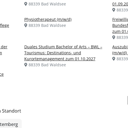
88339 Bad Waldsee
01.09.2
88339
Physiotherapeut (m/w/d)
Freiwilli
flege
88339 Bad Waldsee
Bundesfr
zum 01.
88339
 der
Duales Studium Bachelor of Arts – BWL –
Auszubi
m
Tourismus: Destinations- und
(m/w/d)
Kurortemanagement zum 01.10.2027
88339
88339 Bad Waldsee
ce
h Standort
ttemberg