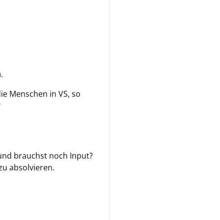
.
die Menschen in VS, so
?
 und brauchst noch Input?
zu absolvieren.