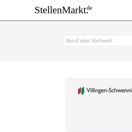
StellenMarkt.
de