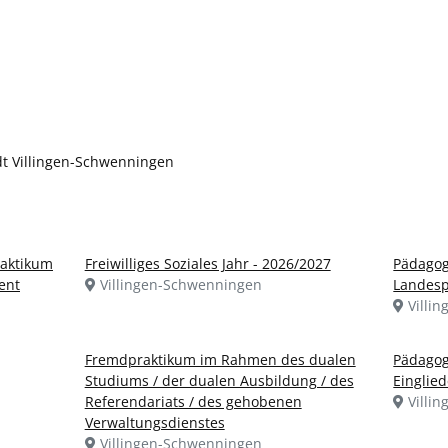
dt Villingen-Schwenningen
raktikum
Freiwilliges Soziales Jahr - 2026/2027
Pädagog
ent
Villingen-Schwenningen
Landesp
Villi
Fremdpraktikum im Rahmen des dualen
Pädagog
Studiums / der dualen Ausbildung / des
Einglie
Referendariats / des gehobenen
Villi
Verwaltungsdienstes
Villingen-Schwenningen