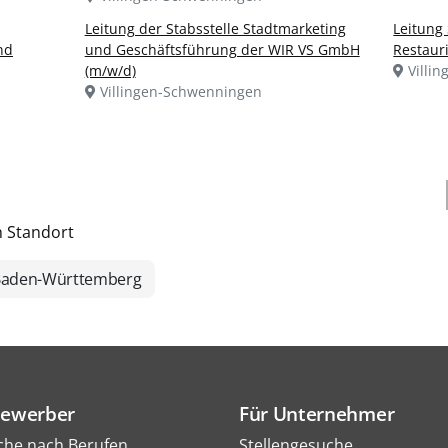
Leitung der Stabsstelle Stadtmarketing
Leitun
nd
und Geschäftsführung der WIR VS GmbH
Restaur
(m/w/d)
Villi
Villingen-Schwenningen
h Standort
aden-Württemberg
Bewerber
Für Unternehmer
che nach Berufen
Stellengesuche