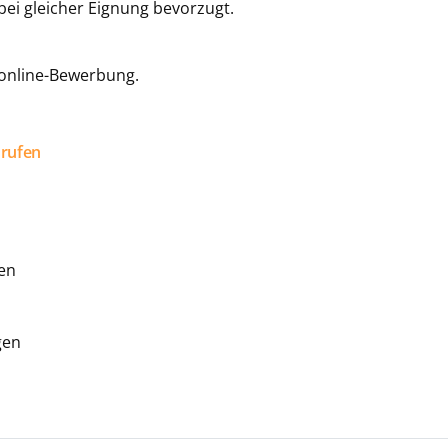
ei gleicher Eignung bevorzugt.
 online-Bewerbung.
nrufen
gen
gen