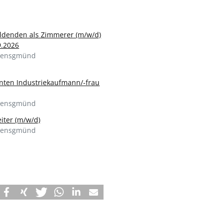
ldenden als Zimmerer (m/w/d)
9.2026
gensgmünd
anten Industriekaufmann/-frau
gensgmünd
eiter (m/w/d)
gensgmünd