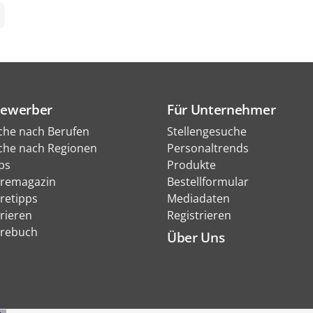
Bewerber
Für Unternehmer
che nach Berufen
Stellengesuche
che nach Regionen
Personaltrends
bs
Produkte
eremagazin
Bestellformular
eretipps
Mediadaten
rieren
Registrieren
erebuch
Über Uns