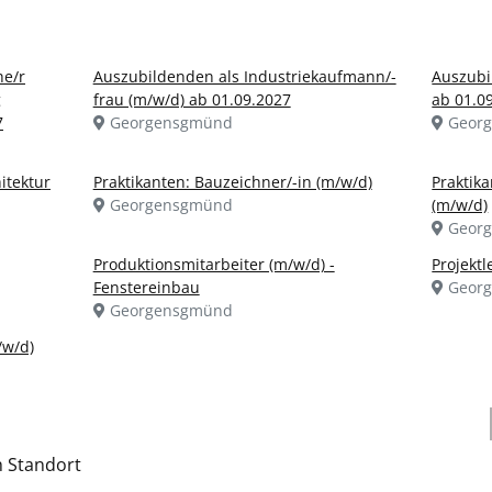
he/r
Auszubildenden als Industriekaufmann/-
Auszubi
g
frau (m/w/d) ab 01.09.2027
ab 01.0
7
Georgensgmünd
Geor
itektur
Praktikanten: Bauzeichner/-in (m/w/d)
Praktik
Georgensgmünd
(m/w/d)
Geor
Produktionsmitarbeiter (m/w/d) -
Projektl
Fenstereinbau
Geor
Georgensgmünd
/w/d)
h Standort