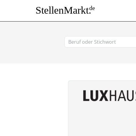
StellenMarkt.
de