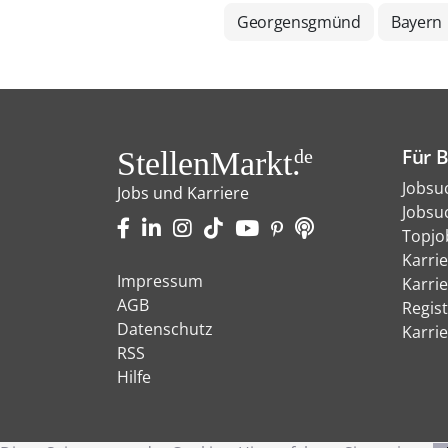
Georgensgmünd
Bayern
Für 
StellenMarkt.
de
Jobsu
Jobs und Karriere
Jobsu
Topjo
Karri
Impressum
Karri
AGB
Regist
Datenschutz
Karri
RSS
Hilfe