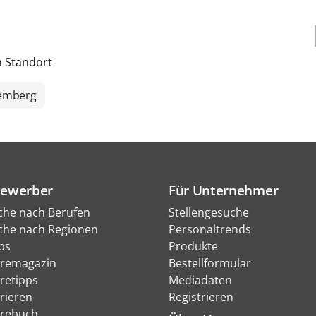
h Standort
emberg
Bewerber
Für Unternehmer
che nach Berufen
Stellengesuche
che nach Regionen
Personaltrends
bs
Produkte
eremagazin
Bestellformular
eretipps
Mediadaten
rieren
Registrieren
erebuch