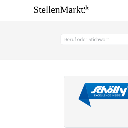
StellenMarkt.
de