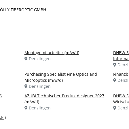
CHÖLLY FIBEROPTIC GMBH
Montagemitarbeiter (m/w/d)
DHBW St
Denzlingen
Informat
Denzl
Purchasing Specialist Fine Optics and
Finanzb
Microoptics (m/w/d)
Denzl
Denzlingen
6
AZUBI Technischer Produktdesigner 2027
DHBW S
(m/w/d)
Wirtsch
Denzlingen
Denzl
E.)