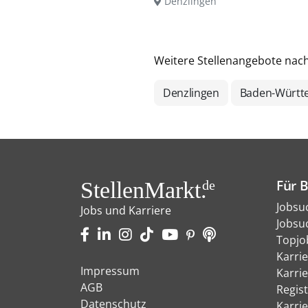
Denzlingen
Weitere Stellenangebote nac
Denzlingen
Baden-Württ
Für 
StellenMarkt.
de
Jobsu
Jobs und Karriere
Jobsu
Topjo
Karri
Impressum
Karri
AGB
Regist
Datenschutz
Karri