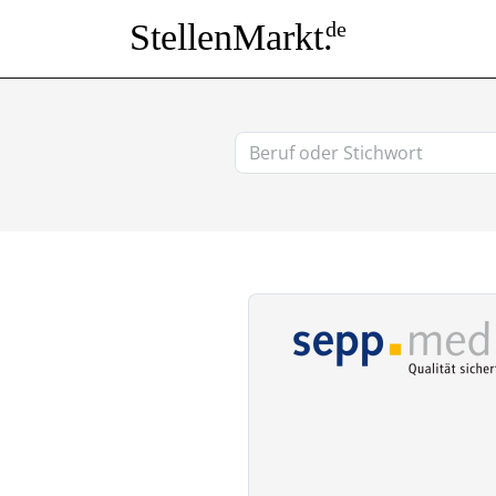
StellenMarkt.
de