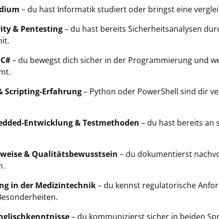
udium
– du hast Informatik studiert oder bringst eine vergle
rity & Pentesting
– du hast bereits Sicherheitsanalysen du
it.
 C#
– du bewegst dich sicher in der Programmierung und we
mt.
 Scripting-Erfahrung
– Python oder PowerShell sind dir ve
bedded-Entwicklung & Testmethoden
– du hast bereits an 
tsweise & Qualitätsbewusstsein
– du dokumentierst nachvol
n.
ng in der Medizintechnik
– du kennst regulatorische Anf
Besonderheiten.
nglischkenntnisse
– du kommunizierst sicher in beiden Spr