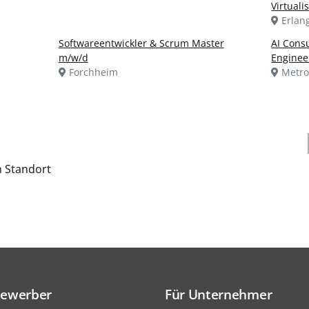
Virtuali
Erlan
Softwareentwickler & Scrum Master
AI Cons
m/w/d
Enginee
Forchheim
Metro
h Standort
Bewerber
Für Unternehmer