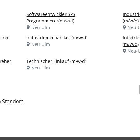
Softwareentwickler SPS
Industri
Programmierer(m/w/d)
(m/w/d)
Neu-Ulm
Neu-
ierer
Industriemechaniker (m/w/d)
Inbetri
Neu-Ulm
(m/w/d)
Neu-
reher
Technischer Einkauf (m/w/d)
Neu-Ulm
h Standort