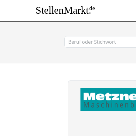
StellenMarkt.
de