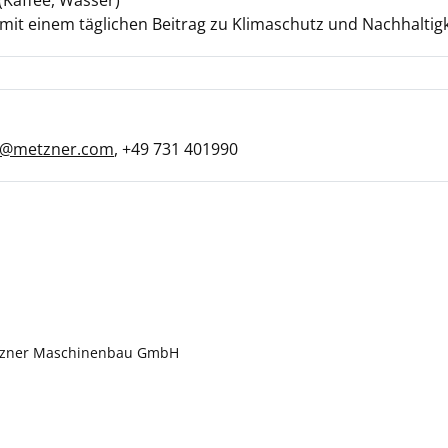
(Kaffee, Wasser)
it einem täglichen Beitrag zu Klimaschutz und Nachhaltigk
l@metzner.com
, +49 731 401990
etzner Maschinenbau GmbH