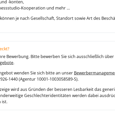
 und -konten,
itnessstudio-Kooperation und mehr …
können je nach Gesellschaft, Standort sowie Art des Beschäf
eckt?
hre Bewerbung. Bitte bewerben Sie sich ausschließlich übe
ngebote
.
ngebot wenden Sie sich bitte an unser
Bewerbermanageme
26-1440 (Agentur 10001-1003058589-S).
anzeige wird aus Gründen der besseren Lesbarkeit das gene
nderweitige Geschlechteridentitäten werden dabei ausdrück
 ist.