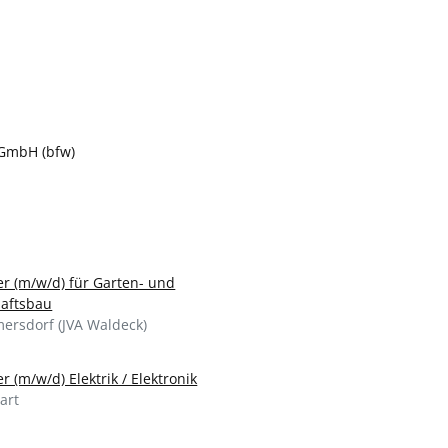
 GmbH (bfw)
er (m/w/d) für Garten- und
aftsbau
rsdorf (JVA Waldeck)
r (m/w/d) Elektrik / Elektronik
art