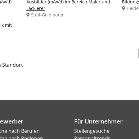
/w/d)
Ausbilder (m/w/d) im Bereich Maler und
Bildung
Lackierer
Heidel
Suhl-Goldlauter
ik mit
h Standort
Bewerber
Für Unternehmer
che nach Berufen
Stellengesuche
che nach Regionen
Personaltrends