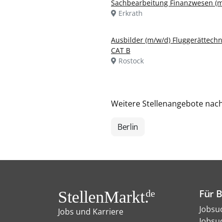
Sachbearbeitung Finanzwesen (m
Erkrath
Ausbilder (m/w/d) Fluggerättechn
CAT B
Rostock
Weitere Stellenangebote nac
Berlin
Für 
StellenMarkt.
de
Jobsu
Jobs und Karriere
Jobsu