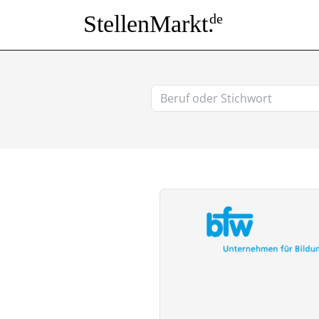
StellenMarkt.
de