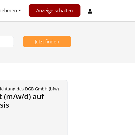
rnehmen
Anzeige schalten
Jetzt finden
richtung des DGB GmbH (bfw)
t (m/w/d) auf
sis