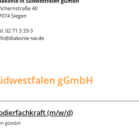
iakonie in Südwestfalen gGmbH
ichernstraße 40
7074 Siegen
el. 02 71 3 33-3
nfo@diakonie-sw.de
 Südwestfalen gGmbH
Kodierfachkraft (m/w/d)
len gGmbH