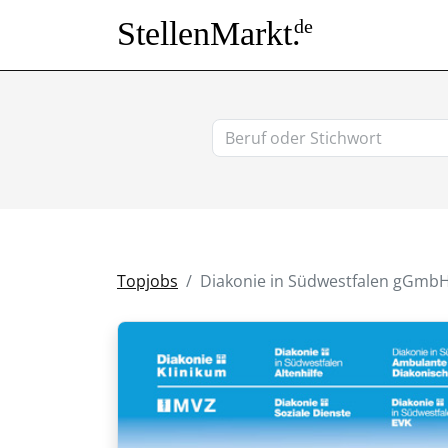
StellenMarkt.
de
Topjobs
Diakonie in Südwestfalen gGmb