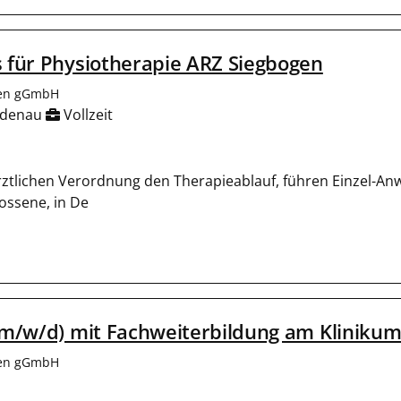
 für Physiotherapie ARZ Siegbogen
len gGmbH
idenau
Vollzeit
ärztlichen Verordnung den Therapieablauf, führen Einzel-
lossene, in De
m/w/d) mit Fachweiterbildung am Klinikum J
len gGmbH