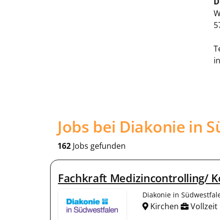
D
W
5
T
i
Jobs bei Diakonie in
162
Jobs gefunden
Fachkraft Medizincontrolling/ 
Diakonie in Südwestfa
Kirchen
Vollzeit