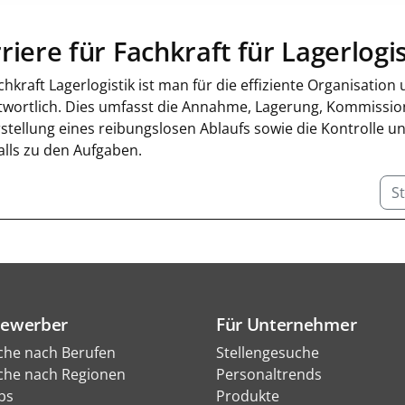
riere für Fachkraft für Lagerlogis
chkraft Lagerlogistik ist man für die effiziente Organisat
twortlich. Dies umfasst die Annahme, Lagerung, Kommissi
rstellung eines reibungslosen Ablaufs sowie die Kontrolle
alls zu den Aufgaben.
St
Bewerber
Für Unternehmer
che nach Berufen
Stellengesuche
che nach Regionen
Personaltrends
bs
Produkte