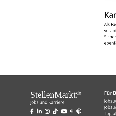
Kar
Als Fa
veran
Siche
ebenf
Für 
StellenMarkt.
de
Jobsu
Jobs und Karriere
Jobsu
Topjo